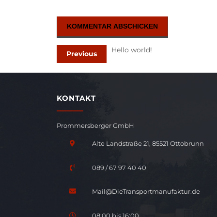
Hello world!
Previous
KONTAKT
Prommersberger GmbH
Alte Landstraße 21, 85521 Ottobrunn
089 / 67 97 40 40
Mail@DieTransportmanufaktur.de
08:00 bis 16:00